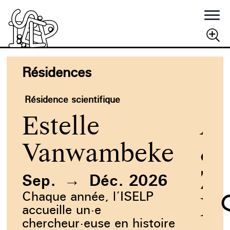
Rechercher
Résidences
RECHERCHER
Résidence scientifique
Réside
Estelle
Al
Vanwambeke
&
Ze
Sep.
→
Déc. 2026
Chaque année, l’ISELP
Re
accueille un·e
chercheur·euse en histoire