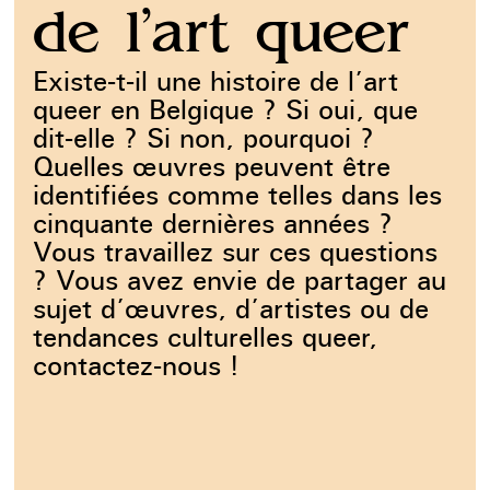
de l’art queer
Existe-t-il une histoire de l’art
queer en Belgique ? Si oui, que
dit-elle ? Si non, pourquoi ?
Quelles œuvres peuvent être
identifiées comme telles dans les
cinquante dernières années ?
Vous travaillez sur ces questions
U
? Vous avez envie de partager au
c
sujet d’œuvres, d’artistes ou de
r
tendances culturelles queer,
o
contactez-nous !
a
t
c
c
d