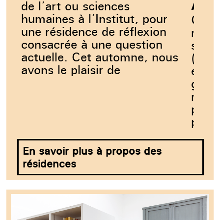
Avri
de l’art ou sciences
humaines à l’Institut, pour
Cuisi
une résidence de réflexion
monst
consacrée à une question
série
actuelle. Cet automne, nous
(…) 
avons le plaisir de
et Ze
grap
nos 
perso
passe
En savoir plus à propos des
résidences