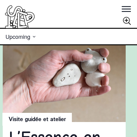
Rechercher
Views
Upcoming
Navigation
Select
RECHERCHER
date.
Visite guidée et atelier