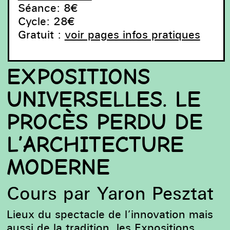
Séance: 8€
Cycle: 28€
Gratuit :
voir pages infos pratiques
EXPOSITIONS
UNIVERSELLES. LE
PROCÈS PERDU DE
Chicago, 1983 : La grande roue de Ferris au bout de
L’ARCHITECTURE
Midway Plaisance – Chicago, 1983 : Het reuzenrad aan
het einde van Midway Plaisance – Chicago, 1983: The
MODERNE
Ferris wheel at the end of Midway Plaisance
Cours par Yaron Pesztat
Lieux du spectacle de l’innovation mais
aussi de la tradition, les Expositions