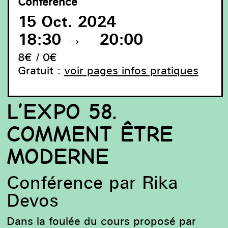
Conférence
15 Oct. 2024
18:30
→
20:00
8€ / 0€
Gratuit :
voir pages infos pratiques
Vue de l’Exposition Universelle, Bruxelles – View of the
Universal Exhibition, Brussels – Gezicht op de
Wereldtentoonstelling, Brussel, 1958 © belga/Hollandse
L’EXPO 58.
Hoogte.
COMMENT ÊTRE
MODERNE
Conférence par Rika
Devos
Dans la foulée du cours proposé par