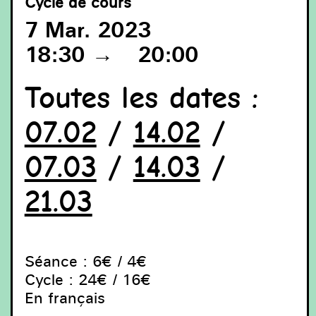
Cycle de cours
7 Mar. 2023
18:30
→
20:00
Julie C. Fortier, Que salive l’horizon, 2022, installation
Toutes les dates :
olfactive - olfactorische installatie - olfactory installation,
(Verriers - glazenmakers - glassmakers: Jean-Charles
Miot & Laeticia Andrigetto / Peintre en lettres – letters
07.02
/
14.02
/
schilder - Letter painter Christophe Chagneau) Courtesy :
Lisa Valencia, Alexandra Bessette, Victor Derudet -
Fondation Martell
07.03
/
14.03
/
21.03
Séance : 6€ / 4€
Cycle : 24€ / 16€
En français