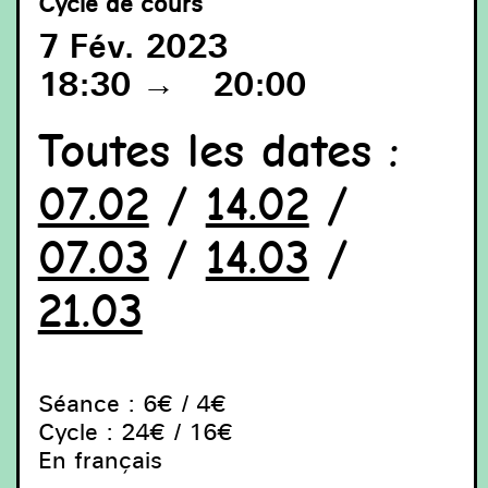
Cycle de cours
7 Fév. 2023
18:30
→
20:00
Julie C. Fortier, Que salive l’horizon, 2022, installation
Toutes les dates :
olfactive - olfactorische installatie - olfactory installation,
(Verriers - glazenmakers - glassmakers: Jean-Charles
Miot & Laeticia Andrigetto / Peintre en lettres – letters
07.02
/
14.02
/
schilder - Letter painter Christophe Chagneau) Courtesy :
Lisa Valencia, Alexandra Bessette, Victor Derudet -
Fondation Martell
07.03
/
14.03
/
21.03
Séance : 6€ / 4€
Cycle : 24€ / 16€
En français