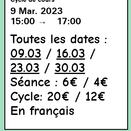
9 Mar. 2023
15:00
→
17:00
Heidi Bucher enlevant le latex du petit portail en verre -
Toutes les dates :
Heidi Bucher pelt de Latex af van kleine Glas Portal -
Heidi Bucher peeling off the Latex of small Glas Portal,
Bellevue Sanatorium, Kreuzlingen, 1988 Crédit photo -
09.03
/
16.03
/
Photo credit : Frederic Meyer - Courtesy of the Estate of
Heidi Bucher and Mendes Wood DM, São Paulo, Brussels,
New York
23.03
/
30.03
Séance : 6
€
/ 4
€
Cycle: 20
€
/ 12
€
En français