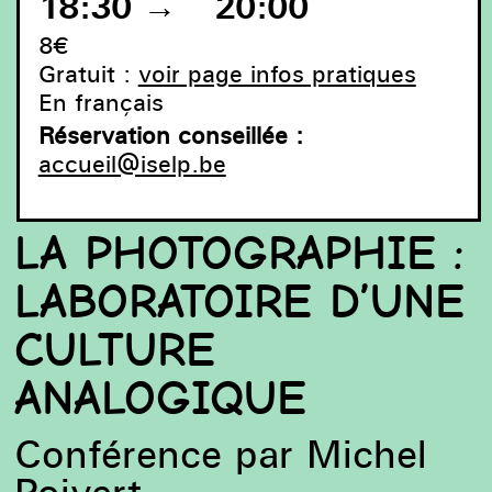
18:30
→
20:00
8€
Gratuit :
voir page infos pratiques
En français
Réservation conseillée :
accueil@iselp.be
LA PHOTOGRAPHIE :
LABORATOIRE D’UNE
CULTURE
ANALOGIQUE
Conférence par Michel