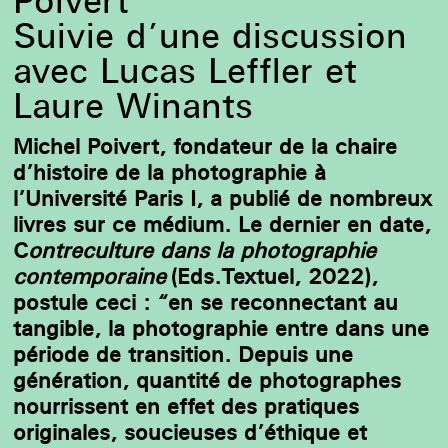
Poivert
Suivie d’une discussion
avec Lucas Leffler et
Portrait de Michel Poivert © Catherine Peter, 2020
Laure Winants
Michel Poivert, fondateur de la chaire
d’histoire de la photographie à
l’Université Paris I, a publié de nombreux
livres sur ce médium. Le dernier en date,
C
ontreculture dans la photographie
contemporaine
(Eds.Textuel, 2022),
postule ceci : “en se reconnectant au
tangible, la photographie entre dans une
période de transition. Depuis une
génération, quantité de photographes
nourrissent en effet des pratiques
originales, soucieuses d’éthique et