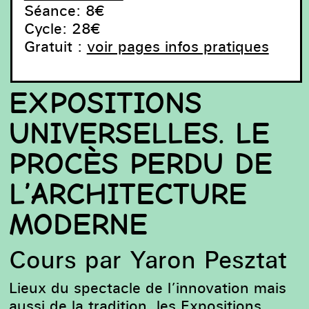
Séance: 8€
Cycle: 28€
Gratuit :
voir pages infos pratiques
EXPOSITIONS
UNIVERSELLES. LE
PROCÈS PERDU DE
Chicago, 1983 : La grande roue de Ferris au bout de
L’ARCHITECTURE
Midway Plaisance – Chicago, 1983 : Het reuzenrad aan
het einde van Midway Plaisance – Chicago, 1983: The
MODERNE
Ferris wheel at the end of Midway Plaisance
Cours par Yaron Pesztat
Lieux du spectacle de l’innovation mais
aussi de la tradition, les Expositions