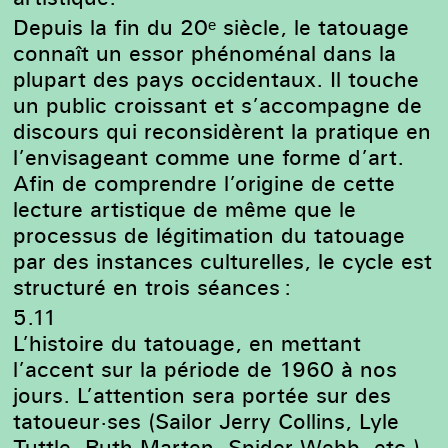
Depuis la fin du 20ᵉ siècle, le tatouage
connaît un essor phénoménal dans la
Wim Delvoye, Tim, 2006 – 2008
plupart des pays occidentaux. Il touche
un public croissant et s’accompagne de
discours qui reconsidèrent la pratique en
l’envisageant comme une forme d’art.
Afin de comprendre l’origine de cette
lecture artistique de même que le
processus de légitimation du tatouage
par des instances culturelles, le cycle est
structuré en trois séances :
5.11
L’histoire du tatouage, en mettant
l’accent sur la période de 1960 à nos
jours. L’attention sera portée sur des
tatoueur·ses (Sailor Jerry Collins, Lyle
Tuttle, Ruth Marten, Spider Webb, etc.)