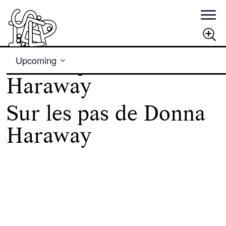
Views
Rechercher
Sur les pas de Donna
Upcoming
Navigation
Select
RECHERCHER
Haraway
date.
Sur les pas de Donna
Haraway