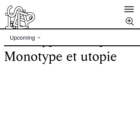
Views
Rechercher
Monotype et utopie
Upcoming
Navigation
Select
RECHERCHER
date.
Monotype et utopie