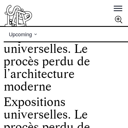
Views
Rechercher
Expositions
Upcoming
Navigation
Select
RECHERCHER
universelles. Le
date.
procès perdu de
l’architecture
moderne
Expositions
universelles. Le
procès perdu de