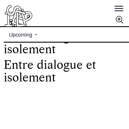
Views
Rechercher
Entre dialogue et
Upcoming
Navigation
Select
RECHERCHER
isolement
date.
Entre dialogue et
isolement