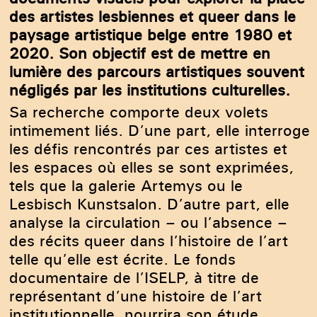
des artistes lesbiennes et queer dans le
paysage artistique belge entre 1980 et
2020. Son objectif est de mettre en
lumière des parcours artistiques souvent
négligés par les institutions culturelles.
Sa recherche comporte deux volets
intimement liés. D’une part, elle interroge
les défis rencontrés par ces artistes et
les espaces où elles se sont exprimées,
tels que la galerie Artemys ou le
Affiche d'une exposition de Sandra Dorn, 1989-1990,
Lesbisch Kunstsalon. D’autre part, elle
archives de Marian Lens issues de sa librairie Artemys,
2025 © Photo : Chlode Hubert
analyse la circulation – ou l’absence –
des récits queer dans l’histoire de l’art
telle qu’elle est écrite. Le fonds
documentaire de l’ISELP, à titre de
représentant d’une histoire de l’art
institutionnelle, nourrira son étude.