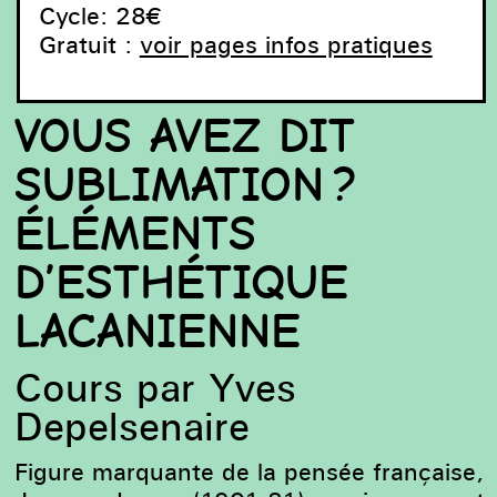
Cycle: 28€
Gratuit :
voir pages infos pratiques
VOUS AVEZ DIT
SUBLIMATION ?
ÉLÉMENTS
D’ESTHÉTIQUE
LACANIENNE
Cours par Yves
Marcel Berlanger, ZWMN #5, 2021 © Photo : HV
Photography.
Depelsenaire
Figure marquante de la pensée française,