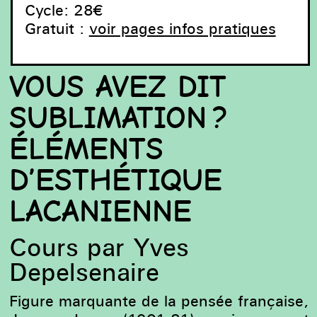
Cycle: 28€
Gratuit :
voir pages infos pratiques
VOUS AVEZ DIT
SUBLIMATION ?
ÉLÉMENTS
D’ESTHÉTIQUE
LACANIENNE
Cours par Yves
Marcel Berlanger, ZWMN #5, 2021 © Photo : HV
Photography.
Depelsenaire
Figure marquante de la pensée française,