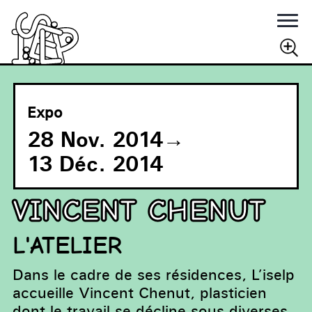
Rechercher
RECHERCHER
Expo
28 Nov. 2014
→
13 Déc. 2014
VINCENT CHENUT
L'ATELIER
Dans le cadre de ses résidences, L’iselp
accueille Vincent Chenut, plasticien
dont le travail se décline sous diverses