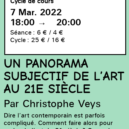
Cycle de cours
7 Mar. 2022
18:00
→
20:00
Séance : 6
€
/ 4
€
Cycle : 25
€ /
16
€
UN PANORAMA
Juan Canizares, Famille, 2018 © / courtesy : l’artiste
SUBJECTIF DE L’ART
AU 21E SIÈCLE
Par Christophe Veys
Dire l’art contemporain est parfois
compliqué. Comment faire alors pour