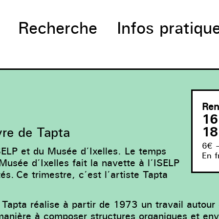
Recherche
Infos pratiqu
Ren
16
18
re de Tapta
6€ 
SELP et du Musée d’Ixelles. Le temps
En f
usée d’Ixelles fait la navette à l’ISELP
tés. Ce trimestre, c’est l’artiste Tapta
, Tapta réalise à partir de 1973 un travail autou
manière à composer structures organiques et en