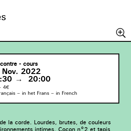
es
Recher
contre - cours
 Nov. 2022
:30
→
20:00
– 4€
rançais – in het Frans – in French
r de la corde. Lourdes, brutes, de couleurs
vironnements intimes. Cocon n°2 et tapis