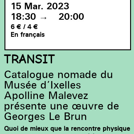
15 Mar. 2023
18:30
→
20:00
6 € / 4 €
En français
Georges Le Brun, La salle à manger, 1907, pastel sur
carton © photo / courtesy : Collection Musée d’Ixelles
TRANSIT
Catalogue nomade du
Musée d’Ixelles
Apolline Malevez
présente une œuvre de
Georges Le Brun
Quoi de mieux que la rencontre physique