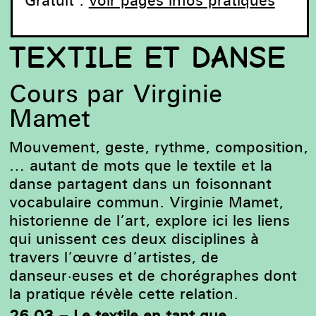
TEXTILE ET DANSE
Cours par Virginie
Mamet
Mouvement, geste, rythme, composition,
… autant de mots que le textile et la
danse partagent dans un foisonnant
Martha Graham, Lamentation. From the Series Dance
vocabulaire commun. Virginie Mamet,
Portfolio. 1935 © Barbara Morgan.
historienne de l’art, explore ici les liens
qui unissent ces deux disciplines à
travers l’œuvre d’artistes, de
danseur·euses et de chorégraphes dont
la pratique révèle cette relation.
26.03 – Le textile en tant que