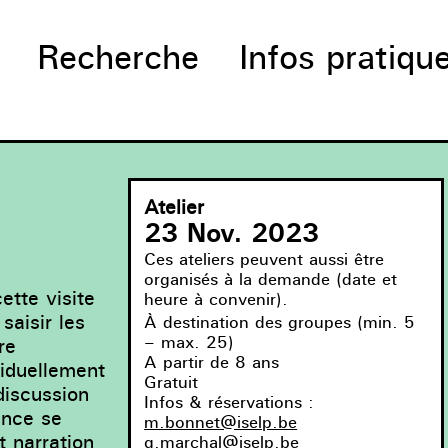
Recherche
Infos pratiqu
Atelier
23 Nov. 2023
Ces ateliers peuvent aussi être
organisés à la demande (date et
ette visite
heure à convenir)
.
saisir les
À destination des groupes (min. 5
– max. 25)
re
A partir de 8 ans
viduellement
Gratuit
discussion
Infos & réservations :
ance se
m.bonnet@iselp.be
t narration
g.marchal@iselp.be