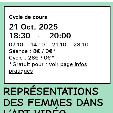
Cycle de cours
21 Oct. 2025
18:30
→
20:00
07.10 – 14.10 – 21.10 – 28.10
Séance : 8€ / 0€*
Cycle : 28€ / 0€*
*Gratuit pour : voir
page infos
pratiques
© Sanja Iveković, Instructions No1, 1976
REPRÉSENTATIONS
DES FEMMES DANS