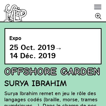
Rechercher
RECHERCHER
Expo
25 Oct. 2019
→
14 Déc. 2019
OFFSHORE GARDEN
SURYA IBRAHIM
Surya Ibrahim remet en jeu le rôle des
langages codés (braille, morse, trames
numériques…). Dans le champ de nos