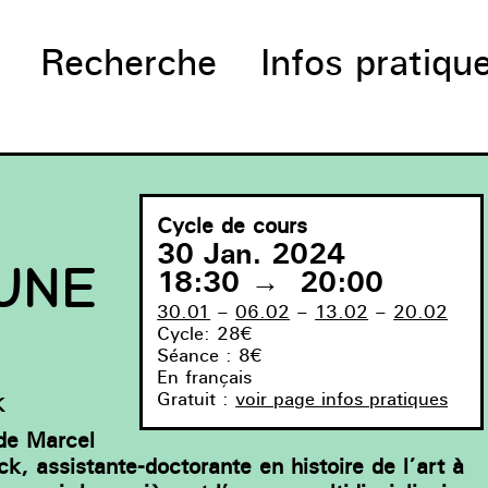
Recherche
Infos pratiqu
Cycle de cours
30 Jan. 2024
 UNE
18:30
→
20:00
30.01
–
06.02
–
13.02
–
20.02
Cycle: 28€
Séance : 8€
En français
k
Gratuit :
voir page infos pratiques
 de Marcel
 assistante-doctorante en histoire de l’art à