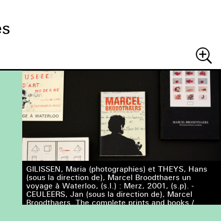
es
Recher
GILISSEN, Maria (photographies) et THEYS, Hans
(sous la direction de), Marcel Broodthaers un
voyage à Waterloo, (s.l.) : Merz, 2001, (s.p). -
CEULEERS, Jan (sous la direction de), Marcel
Broodthaers. The complete prints and books /
L'oeuvre graphique complète et les livres / Het
complete grafische werk en de boeken, Knokke :