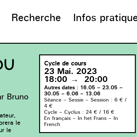
Recherche
Infos pratiqu
DU
Cycle de cours
23 Mai. 2023
18:00
→
20:00
Autres dates : 16.05 – 23.05 –
30.05 – 6.06 – 13.06
ar Bruno
Séance – Sessie – Session : 6
€
/
4
€
Cycle – Cyclus : 24
€
/ 16
€
ateur,
En français – In het Frans – In
lorera
le
French
r le