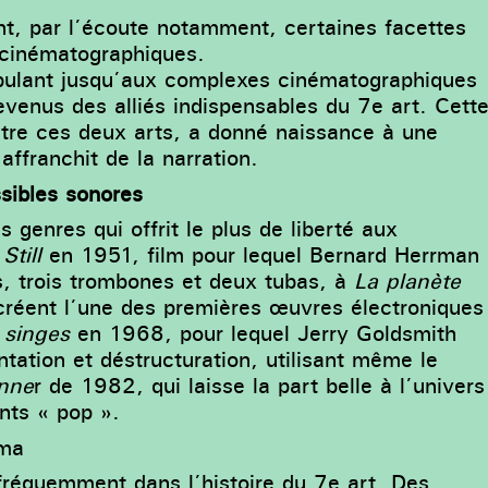
t, par l’écoute notamment, certaines facettes
 cinématographiques.
bulant jusqu’aux complexes cinématographiques
evenus des alliés indispensables du 7e art. Cett
 entre ces deux arts, a donné naissance à une
ffranchit de la narration.
sibles sonores
s genres qui offrit le plus de liberté aux
till
en 1951, film pour lequel Bernard Herrman
, trois trombones et deux tubas, à
La planète
créent l’une des premières œuvres électroniques
 singes
en 1968, pour lequel Jerry Goldsmith
ntation et déstructuration, utilisant même le
nne
r
de 1982, qui laisse la part belle à l’univers
nts « pop ».
éma
fréquemment dans l’histoire du 7e art. Des