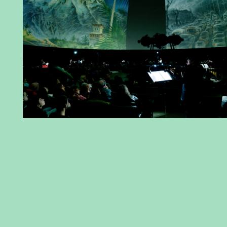
e
On Mars, Ars Musica 2022, musique de film par
Brian Eno, accompagnée par les images de
François Schuiten - filmmuziek van Brian Eno,
begeleid door de beelden van François Schuiten -
film music by Brian Eno, accompanied by the
images of François Schuiten © Antoine Porcher
On Mars, Ars Musica 2022, musique de film par
Brian Eno, accompagnée par les images de
François Schuiten - filmmuziek van Brian Eno,
begeleid door de beelden van François Schuiten -