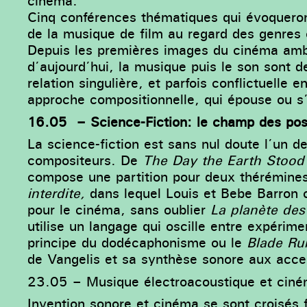
cinéma.
Cinq conférences thématiques qui évoqueron
de la musique de film au regard des genres
Depuis les premières images du cinéma am
d’aujourd’hui, la musique puis le son sont d
relation singulière, et parfois conflictuelle
approche compositionnelle, qui épouse ou s’a
16.05 – Science-Fiction: le champ des pos
La science-fiction est sans nul doute l’un de
compositeurs. De
The Day the Earth Stood S
compose une partition pour deux thérémines
interdite
,
dans lequel Louis et Bebe Barron 
pour le cinéma, sans oublier
La planète des
utilise un langage qui oscille entre expérime
principe du dodécaphonisme ou le
Blade Ru
de Vangelis et sa synthèse sonore aux acce
23.05
–
Musique électroacoustique et cin
Invention sonore et cinéma se sont croisés 