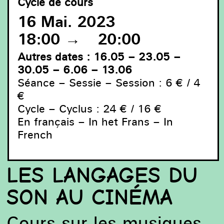
Cycle de cours
16 Mai. 2023
18:00
→
20:00
Autres dates : 16.05 – 23.05 –
30.05 – 6.06 – 13.06
On Mars, Ars Musica 2022, musique de film par Brian
Eno, accompagnée par les images de François Schuiten -
Séance – Sessie – Session : 6
€
/ 4
filmmuziek van Brian Eno, begeleid door de beelden van
€
François Schuiten - film music by Brian Eno,
accompanied by the images of François Schuiten ©
Cycle – Cyclus : 24
€
/ 16
€
Antoine Porcher
En français – In het Frans – In
French
LES LANGAGES DU
SON AU CINÉMA
Cours sur les musiques