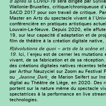
d’après la COVID-1
9 sera dirigée par Sylvi
Wallonie-Bruxelles, critique/chroniqueuse d’
SACD 2017 pour son travail de critique. Par
Master en Arts du spectacle vivant à l’Unive
conférencière en pratiques artistiques actuel
Louvain-La-Neuve. Depuis 2020, elle affute 
19, sur leur capacité d’adaptation et de proj
film de théâtre à la création digitale native
R)évolutions de quoi – arts de la scène et 
19.
Ici, l’enjeu est de cerner les mutations
vivant, de sa fabrication et de sa réception
des créations digitales natives récentes tel
par Arthur Nauzyciel sur Zoom au Festival 
ou
_Jeanne_Dark_
de Marion Seifert sur In
digital au Théâtre de Liège, en 2020. Des ré
portent sur la nature même du spectacle viva
spectatrices à la performance en live streami
technologies.