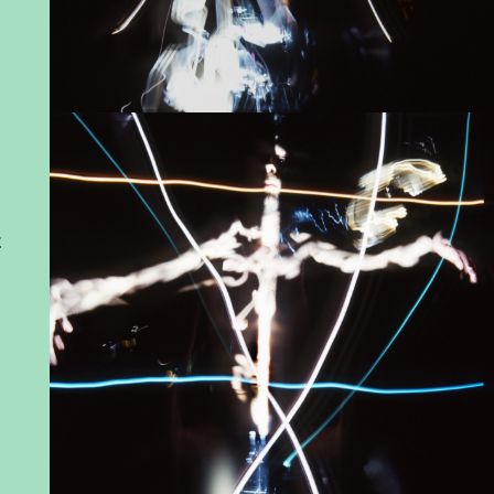
d
z
a