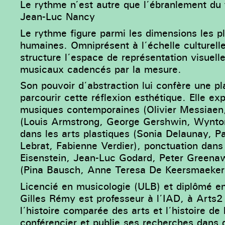
Le rythme n’est autre que l’ébranlement du
Jean-Luc Nancy
Le rythme figure parmi les dimensions les pl
humaines. Omniprésent à l’échelle culturell
structure l’espace de représentation visuel
musicaux cadencés par la mesure.
Son pouvoir d’abstraction lui confère une p
parcourir cette réflexion esthétique. Elle exp
musiques contemporaines (Olivier Messiaen,
(Louis Armstrong, George Gershwin, Wynton
dans les arts plastiques (Sonia Delaunay, P
Lebrat, Fabienne Verdier), ponctuation dan
Eisenstein, Jean-Luc Godard, Peter Greenawa
(Pina Bausch, Anne Teresa De Keersmaeker
Licencié en musicologie (ULB) et diplômé en
Gilles Rémy est professeur à l’IAD, à Arts2
l’histoire comparée des arts et l’histoire de
conférencier et publie ses recherches dans d