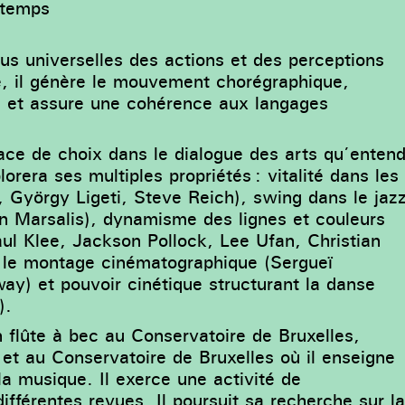
 temps
us universelles des actions et des perceptions
e, il génère le mouvement chorégraphique,
le et assure une cohérence aux langages
lace de choix dans le dialogue des arts qu’enten
lorera ses multiples propriétés : vitalité dans les
 György Ligeti, Steve Reich), swing dans le jaz
 Marsalis), dynamisme des lignes et couleurs
aul Klee, Jackson Pollock, Lee Ufan, Christian
s le montage cinématographique (Sergueï
y) et pouvoir cinétique structurant la danse
).
 flûte à bec au Conservatoire de Bruxelles,
 et au Conservatoire de Bruxelles où il enseigne
 la musique. Il exerce une activité de
ifférentes revues. Il poursuit sa recherche sur l