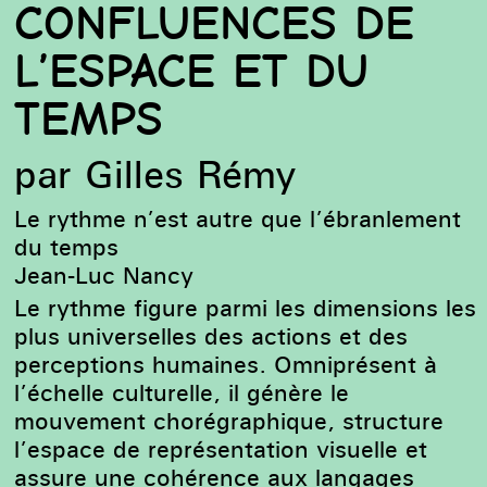
CONFLUENCES DE
L’ESPACE ET DU
Christian Lebrat, Torse n° 5 (11), Aborigène, 1986 ©
Christian Lebrat - Adagp, 2022
TEMPS
par Gilles Rémy
Le rythme n’est autre que l’ébranlement
du temps
Jean-Luc Nancy
Le rythme figure parmi les dimensions les
plus universelles des actions et des
perceptions humaines. Omniprésent à
l’échelle culturelle, il génère le
mouvement chorégraphique, structure
l’espace de représentation visuelle et
assure une cohérence aux langages