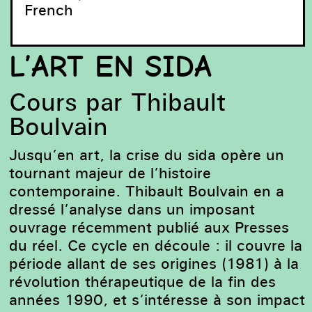
French
L’ART EN SIDA
Cours par Thibault
Boulvain
Jusqu’en art, la crise du sida opère un
tournant majeur de l’histoire
contemporaine. Thibault Boulvain en a
Display of the AIDS Memorial Quilt, National Mall,
dressé l’analyse dans un imposant
Washington, DC, 1987 / courtesy National AIDS
Memorial.
ouvrage récemment publié aux Presses
du réel. Ce cycle en découle : il couvre la
période allant de ses origines (1981) à la
révolution thérapeutique de la fin des
années 1990, et s’intéresse à son impact