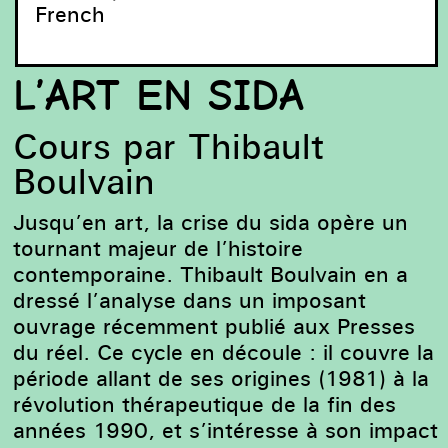
French
L’ART EN SIDA
Cours par Thibault
Boulvain
Jusqu’en art, la crise du sida opère un
tournant majeur de l’histoire
contemporaine. Thibault Boulvain en a
Display of the AIDS Memorial Quilt, National Mall,
dressé l’analyse dans un imposant
Washington, DC, 1987 / courtesy National AIDS
Memorial.
ouvrage récemment publié aux Presses
du réel. Ce cycle en découle : il couvre la
période allant de ses origines (1981) à la
révolution thérapeutique de la fin des
années 1990, et s’intéresse à son impact