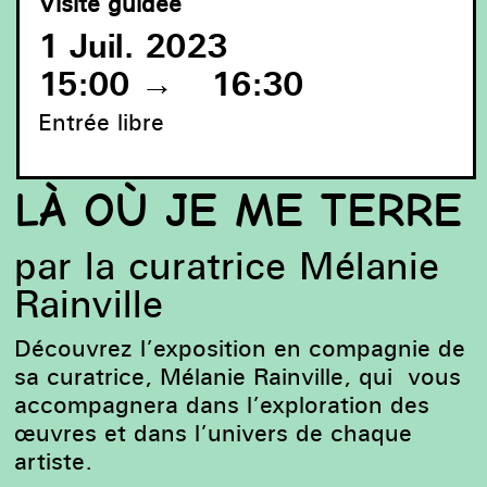
Visite guidée
1 Juil. 2023
15:00
→
16:30
Entrée libre
LÀ OÙ JE ME TERRE
Maren Dubnick , Épaississement, en cours depuis 2004,
fils divers sur objets divers.
par la curatrice Mélanie
Rainville
Découvrez l’exposition en compagnie de
sa c
uratrice
, Mélanie Rainville,
qui
vous
accompagnera dans l’exploration des
œuvres et d
ans
l’univers de chaque
artiste.