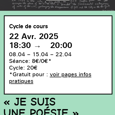
Cycle de cours
22 Avr. 2025
18:30
→
20:00
08.04 – 15.04 – 22.04
Séance: 8€/0€*
Cycle: 20€
*Gratuit pour :
voir pages infos
pratiques
Panneau avec documentation photographique/textuelle
de l'œuvre God Public Poem d'Alain Arias-Misson, une
« JE SUIS
performance réalisée à Bruxelles en 1968. Courtesy :
l'artiste.
UNE POÉSIE »