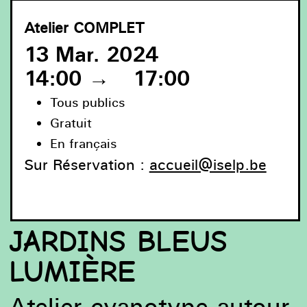
Atelier
COMPLET
13 Mar. 2024
14:00
→
17:00
Tous publics
Gratuit
En français
Sur Réservation :
accueil@iselp.be
Lola Reboud, Jardins bleus lumière, 2017
JARDINS BLEUS
LUMIÈRE
Atelier cyanotype autour