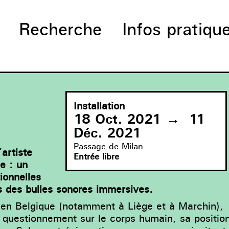
Recherche
Infos pratiqu
Installation
18 Oct. 2021
→
11
Déc. 2021
Passage de Milan
’artiste
Entrée libre
e : un
tionnelles
ns des bulles sonores immersives.
 en Belgique (notamment à Liège et à Marchin),
 questionnement sur le corps humain, sa positio