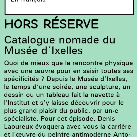
HORS RÉSERVE
Anto-Carte, L’homme au coq, 1934 © / courtesy
Catalogue nomade du
Collection Musée d’Ixelles
Musée d’Ixelles
Quoi de mieux que la rencontre physique
avec une œuvre pour en saisir toutes ses
spécificités ? Depuis le Musée d’Ixelles,
le temps d’une soirée, une sculpture, un
dessin ou un tableau fait la navette à
l’Institut et s’y laisse découvrir pour le
plus grand plaisir du public, par un·e
spécialiste. Pour cet épisode, Denis
Laoureux évoquera avec vous la carrière
et l’œuvre du peintre antimoderne Anto-