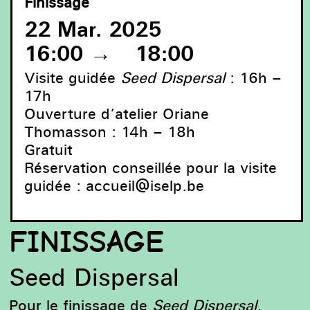
Finissage
22 Mar. 2025
16:00
→
18:00
Visite guidée
Seed Dispersal
: 16h –
17h
Ouverture d’atelier Oriane
Thomasson : 14h – 18h
Gratuit
Mostafa Saifi Rahmouni, Seed Dispersal, 2024
Réservation conseillée pour la visite
guidée :
accueil@iselp.be
FINISSAGE
Seed Dispersal
Pour le finissage de
Seed Dispersal
,