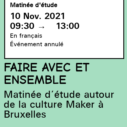
Matinée d'étude
10 Nov. 2021
09:30
→
13:00
En français
Événement annulé
FAIRE AVEC ET
Mekanika, screen printing press. © Mekanika 2020
ENSEMBLE
Matinée d’étude autour
de la culture Maker à
Bruxelles