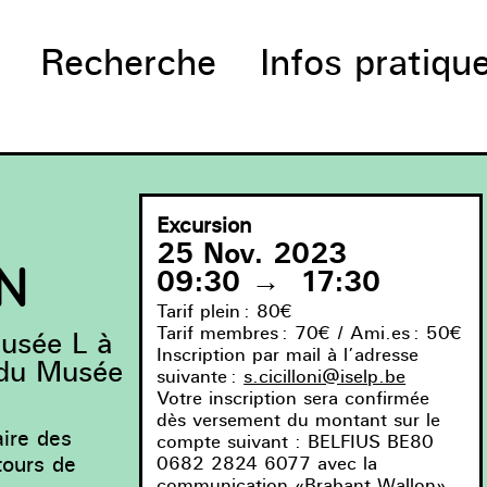
Recherche
Infos pratiqu
Excursion
25 Nov. 2023
N
09:30
→
17:30
Tarif plein : 80€
Tarif membres : 70€ / Ami.es : 50€
usée L à
Inscription par mail à l’adresse
 du Musée
suivante :
s.cicilloni@iselp.be
Votre inscription sera confirmée
dès versement du montant sur le
aire des
compte suivant : BELFIUS BE80
tours de
0682 2824 6077 avec la
communication «Brabant Wallon».