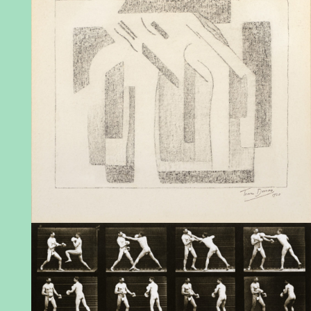
Chapelle du Musée Marthe Donas © MIMDo
,
c