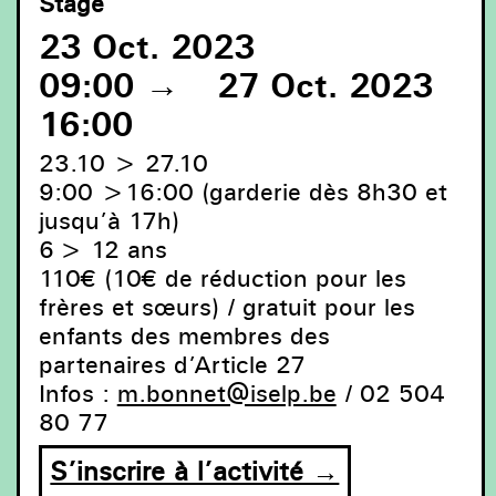
Stage
23 Oct. 2023
09:00
→
27 Oct. 2023
16:00
23.10 > 27.10
9:00 >16:00 (garderie dès 8h30 et
jusqu’à 17h)
6 > 12 ans
Stage pour enfants, ISELP, 2023 © ISELP
110€ (10€ de réduction pour les
frères et sœurs) /
gratuit pour les
enfants des membres des
partenaires d’Article 27
Infos :
m.bonnet@iselp.be
/ 02 504
80 77
S’inscrire à l’activité →