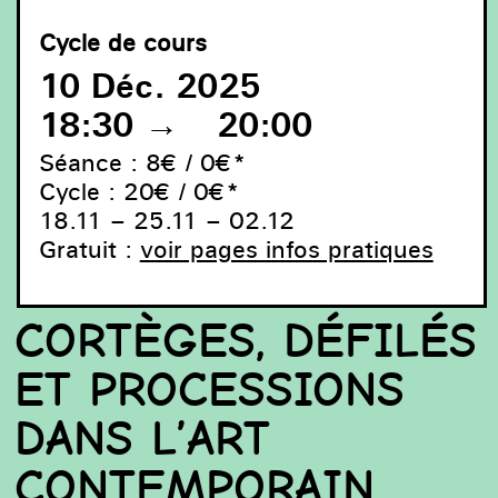
Cycle de cours
10 Déc. 2025
18:30
→
20:00
Séance : 8€ / 0€*
Cycle : 20€ / 0€*
18.11 – 25.11 – 02.12
Gratuit :
voir pages infos pratiques
Lorraine O’Grady, Art Is. . . (Troupe Front), 1983/2009.
Courtesy of the Lorraine O’Grady Trust and Mariane
Ibrahim (Chicago, Paris, Mexico City) © 2025 Lorraine
O’Grady/Artist Rights Society (ARS), New York.
CORTÈGES, DÉFILÉS
ET PROCESSIONS
DANS L’ART
CONTEMPORAIN