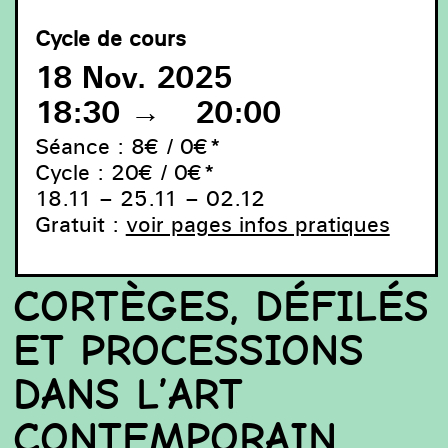
Cycle de cours
18 Nov. 2025
18:30
→
20:00
Séance : 8€ / 0€*
Cycle : 20€ / 0€*
18.11 – 25.11 – 02.12
Gratuit :
voir pages infos pratiques
Lorraine O’Grady, Art Is. . . (Troupe Front), 1983/2009.
Courtesy of the Lorraine O’Grady Trust and Mariane
Ibrahim (Chicago, Paris, Mexico City) © 2025 Lorraine
O’Grady/Artist Rights Society (ARS), New York.
CORTÈGES, DÉFILÉS
ET PROCESSIONS
DANS L’ART
CONTEMPORAIN