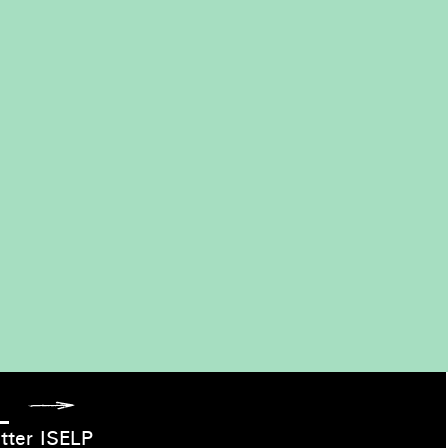
Caroline Lessire, Lorsque l'Air et la Terre unissent
leur force pour créer une sculpture de bois, 2024 –
Scotland.
tter ISELP