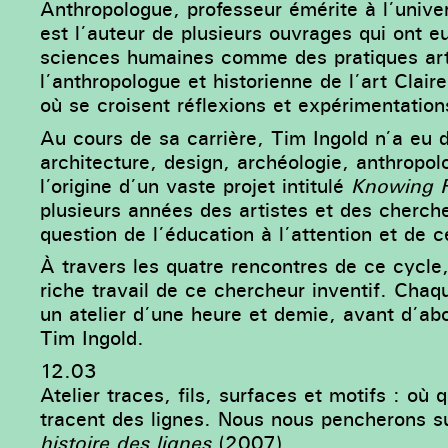
Anthropologue, professeur émérite à l’univ
est l’auteur de plusieurs ouvrages qui ont 
sciences humaines comme des pratiques arti
l’anthropologue et historienne de l’art Clair
où se croisent réflexions et expérimentations
Au cours de sa carrière, Tim Ingold n’a eu d
architecture, design, archéologie, anthropolog
l’origine d’un vaste projet intitulé
Knowing F
plusieurs années des artistes et des cherch
question de l’éducation à l’attention et de ce
À travers les quatre rencontres de ce cycle, 
riche travail de ce chercheur inventif. Cha
un atelier d’une heure et demie, avant d’a
Tim Ingold.
12.03
Atelier traces, fils, surfaces et motifs : où q
tracent des lignes. Nous nous pencherons su
histoire des lignes
(2007).