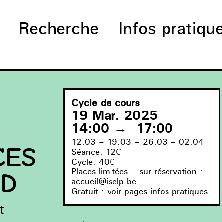
Recherche
Infos pratiqu
Cycle de cours
19 Mar. 2025
14:00
→
17:00
12.03 – 19.03 – 26.03 – 02.04
CES
Séance: 12€
Cycle: 40€
Places limitées – sur réservation :
LD
accueil@iselp.be
Gratuit :
voir pages infos pratiques
t