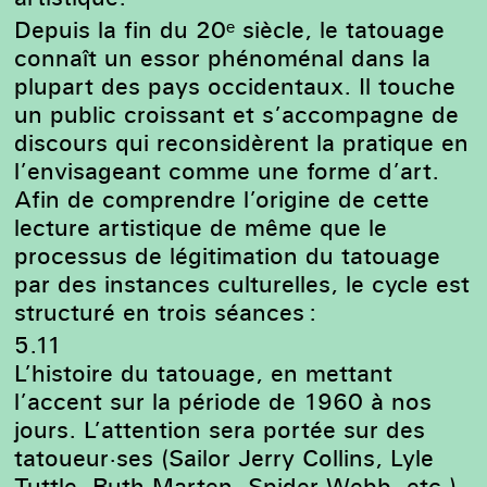
Depuis la fin du 20ᵉ siècle, le tatouage
connaît un essor phénoménal dans la
Wim Delvoye, Tim, 2006 – 2008
plupart des pays occidentaux. Il touche
un public croissant et s’accompagne de
discours qui reconsidèrent la pratique en
l’envisageant comme une forme d’art.
Afin de comprendre l’origine de cette
lecture artistique de même que le
processus de légitimation du tatouage
par des instances culturelles, le cycle est
structuré en trois séances :
5.11
L’histoire du tatouage, en mettant
l’accent sur la période de 1960 à nos
jours. L’attention sera portée sur des
tatoueur·ses (Sailor Jerry Collins, Lyle
Tuttle, Ruth Marten, Spider Webb, etc.)