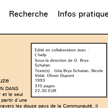
Recherche
Infos pratiqu
Edité en collaboration avec
:
L’Iselp
Sous-la direction de
G. Brys-
Schatan
Texte(s) :
Gita Brys-Schatan, Nicole
Vidal, Olivier Dupont
ouze
1993
310 pages
IN DANS
22,30 EUR
et le seul
 partir d’une
ravers les douze pays de la Communauté, il