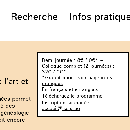
Recherche
Infos pratiqu
Demi journée : 8€ / 0€* –
Colloque complet (2 journées) :
32€ / 0€*
*Gratuit pour :
voir page infos
 l’art et
pratiques
En français et en anglais
Téléchargez
le programme
nnées permet
Inscription souhaitée :
té des
accueil@iselp.be
e généalogie
oit encore