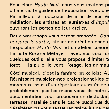
Pour clore
Haute Nuit
, nous vous invitons p
ultime visite guidée de l’exposition avec un
Par ailleurs, à l’occasion de la fin de leur r
médiation, les artistes et lauréat·es d’
Impul
ouvriront les portes de leur atelier.
Deux workshops vous seront proposés.
Co
conjurer le sort ?
, atelier de création conçu
l’exposition
Haute Nuit
, et un atelier sonor
l’artiste Roxane Métayer : avec vos voix, u
quelques outils, elle vous propose d’imiter t
forêt — la pluie, le vent, l’orage, les anim
Côté musical, c’est la fanfare bruxelloise A
Réunissant musicien·nes professionnel·les e
morceaux issus d’un répertoire aussi éclect
probablement pas les mains vides de notre
documentation vous proposera un déstockage 
terrasse installée dans le cadre bucolique 
désaltérer ou vous restaurer grâce à une can