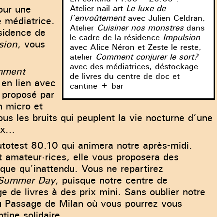
our une
Atelier nail-art
Le luxe de
l’envoûtement
avec Julien Celdran,
e médiatrice.
Atelier
Cuisiner nos monstres
dans
ésidence de
le cadre de la résidence
Impulsion
sion
, vous
avec Alice Néron et Zeste le reste,
atelier
Comment conjurer le sort?
avec des médiatrices, déstockage
mment
de livres du centre de doc et
 en lien avec
cantine + bar
e proposé par
n micro et
ous les bruits qui peuplent la vie nocturne d’une
aux…
utotest 80.10 qui animera notre après-midi.
t amateur·rices, elle vous proposera des
ique qu’inattendu. Vous ne repartirez
Summer Day
, puisque notre centre de
de livres à des prix mini. Sans oublier notre
du Passage de Milan où vous pourrez vous
tine solidaire.