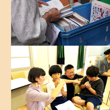
Fanfare Autotest 80.10 © Yann Wauters
Atelier "Le luxe de l'envoûtement", © Julien
Celdran, 2026
© ISELP